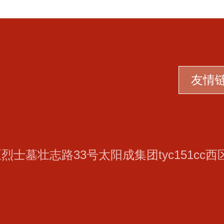
友情
士墓壮志路33号太阳成集团tyc151cc西