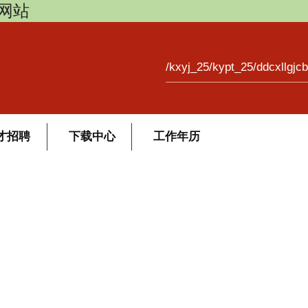
方网站
才招聘
下载中心
工作年历