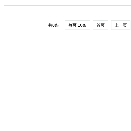
共0条
每页
10
条
首页
上一页