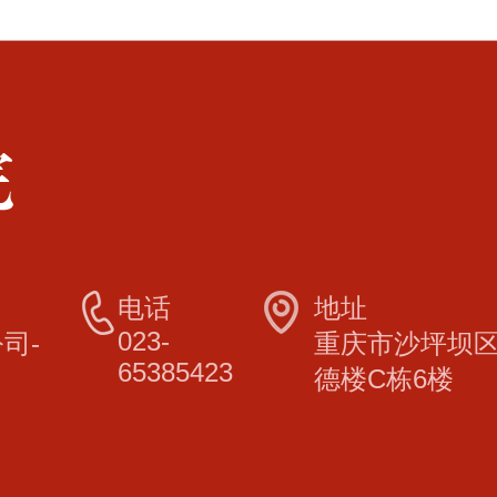
电话
地址
023-
公司-
重庆市沙坪坝区烈
65385423
德楼C栋6楼